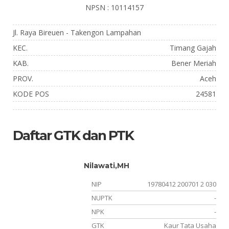
NPSN : 10114157
Jl. Raya Bireuen - Takengon Lampahan
KEC.
Timang Gajah
KAB.
Bener Meriah
PROV.
Aceh
KODE POS
24581
Daftar GTK dan PTK
Nilawati,MH
-
NIP
19780412 200701 2 030
01
NUPTK
-
-
NPK
-
si
GTK
Kaur Tata Usaha