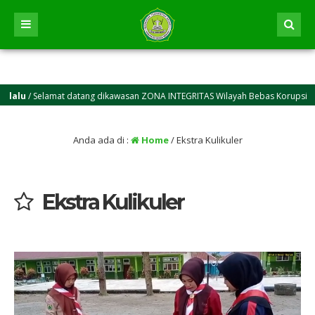
lu
/ Selamat datang dikawasan ZONA INTEGRITAS Wilayah Bebas Korupsi (WBK) 
Anda ada di :
Home
/
Ekstra Kulikuler
Ekstra Kulikuler