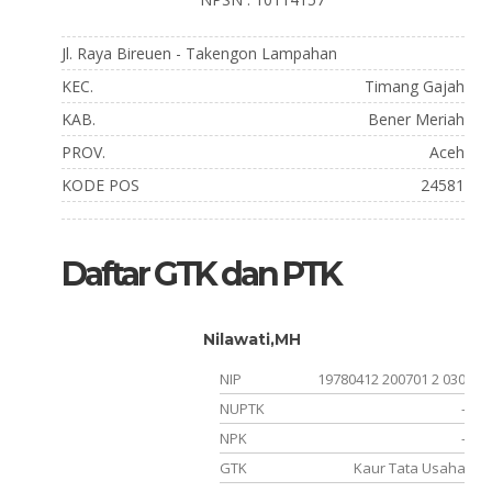
Jl. Raya Bireuen - Takengon Lampahan
KEC.
Timang Gajah
KAB.
Bener Meriah
PROV.
Aceh
KODE POS
24581
Daftar GTK dan PTK
Nilawati,MH
011031
NIP
19780412 200701 2 030
-
NUPTK
-
-
NPK
-
umas )
GTK
Kaur Tata Usaha