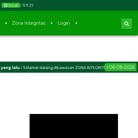
local
11
:
11
27
Zona Integritas
Login
06-08-2026
alu
/ Selamat datang dikawasan ZONA INTEGRITAS Wilayah Bebas Korupsi 
)