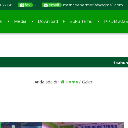
077136
fax
-
email
mtsn3benermeriah@gmail.com
al
Media
Download
Buku Tamu
PPDB 2026
1 tahun yang l
Melayani (WBBM
Anda ada di :
Home
/
Galeri