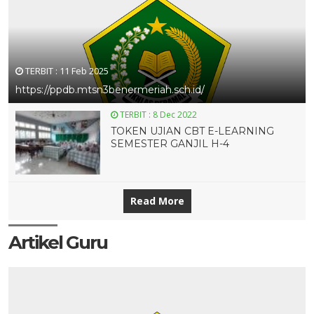
16 NOV 2024
16 NOV 2024
TERBIT :
11 Feb 2025
https://ppdb.mtsn3benermeriah.sch.id/
TERBIT :
8 Dec 2022
TOKEN UJIAN CBT E-LEARNING
SEMESTER GANJIL H-4
Read More
Artikel Guru