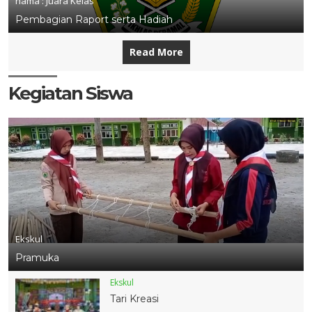
nama :
Juara Kelas
Pembagian Raport serta Hadiah
Read More
Kegiatan Siswa
Ekskul
Pramuka
Ekskul
Tari Kreasi