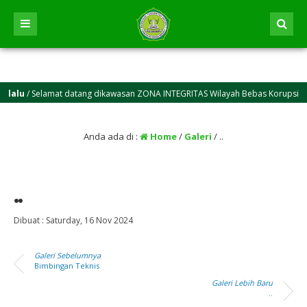
lalu
/ Selamat datang dikawasan ZONA INTEGRITAS Wilayah Bebas Korupsi (WBK)
M)
Anda ada di :
Home
/
Galeri
/
..
..
Dibuat :
Saturday, 16 Nov 2024
Galeri Sebelumnya
Bimbingan Teknis
Galeri Lebih Baru
..