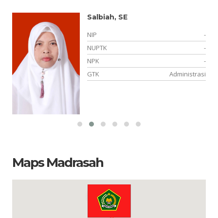
Salbiah, SE
-
NIP
-
-
NUPTK
-
-
NPK
-
si
GTK
Administrasi
Maps Madrasah