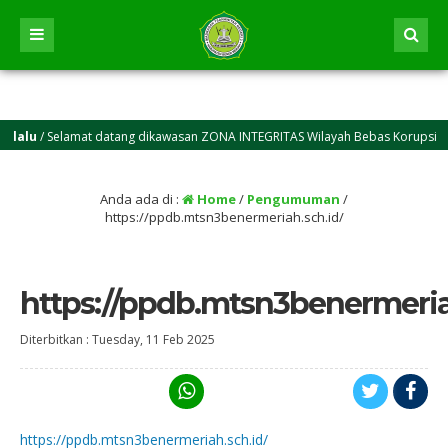
alu
/ Selamat datang dikawasan ZONA INTEGRITAS Wilayah Bebas Korupsi (WBK)
)
Anda ada di :
Home
/
Pengumuman
/
https://ppdb.mtsn3benermeriah.sch.id/
https://ppdb.mtsn3benermeria
Diterbitkan :
Tuesday, 11 Feb 2025
https://ppdb.mtsn3benermeriah.sch.id/