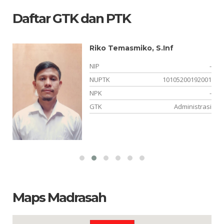
Daftar GTK dan PTK
Riko Temasmiko, S.Inf
-
NIP
-
-
NUPTK
10105200192001
-
NPK
-
si
GTK
Administrasi
Maps Madrasah